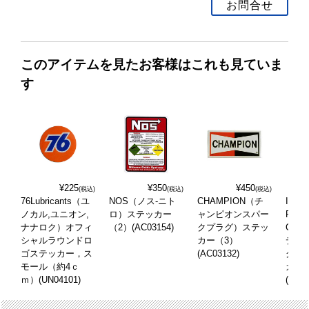
お問合せ
このアイテムを見たお客様はこれも見ていま
す
¥225
¥350
¥450
(税込)
(税込)
(税込)
76Lubricants（ユ
NOS（ノス-ニト
CHAMPION（チ
ISKE
ノカル,ユニオン,
ロ）ステッカー
ャンピオンスパー
RACI
ナナロク）オフィ
（2）(AC03154)
クプラグ）ステッ
CA
シャルラウンドロ
カー（3）
デリ
ゴステッカー，ス
(AC03132)
グカ
モール（約4ｃ
カー
ｍ）(UN04101)
(AC03