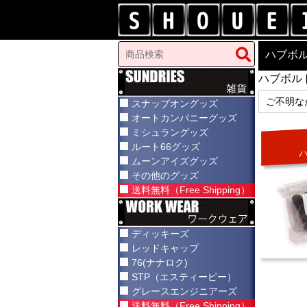
ハブボ
ハブボル
ご不明な
スナップオングッズ
オートカンパニーグッズ
ミシュラングッズ
ルート66グッズ
ムーンアイズグッズ
その他のグッズ
送料無料（Free Shipping）
ディッキーズ
レッドキャップ
76(ナナロク)
STP（エスティーピー）
グレースエンジニアーズ
送料無料（Free Shipping）