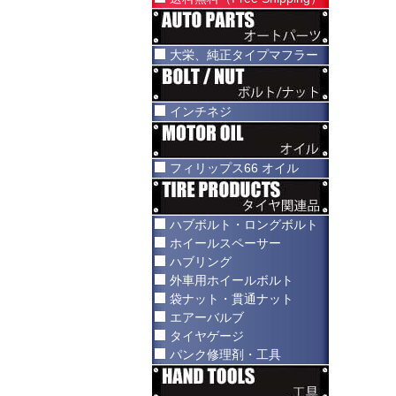
大栄、純正タイプマフラー
インチネジ
フィリップス66 オイル
ハブボルト・ロングボルト
ホイールスペーサー
ハブリング
外車用ホイールボルト
袋ナット・貫通ナット
エアーバルブ
タイヤゲージ
パンク修理剤・工具