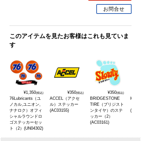
お問合せ
このアイテムを見たお客様はこれも見ていま
す
¥1,350
¥350
¥350
(税込)
(税込)
(税込)
76Lubricants（ユ
ACCEL（アクセ
BRIDGESTONE
KEN
ノカル,ユニオン,
ル）ステッカー
TIRE（ブリジスト
ドル
ナナロク）オフィ
(AC03155)
ンタイヤ）のステ
(AC03
シャルラウンドロ
ッカー（2）
ゴステッカーセッ
(AC03161)
ト（2）(UN04302)