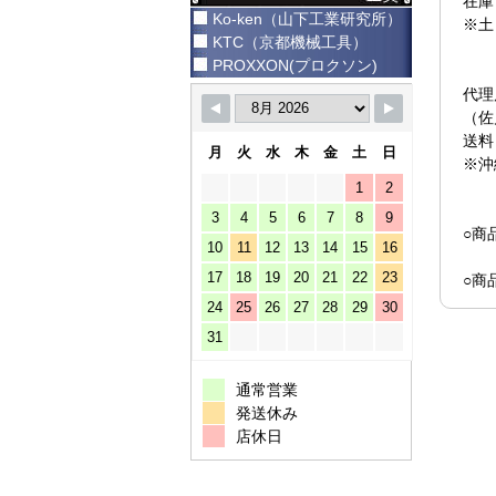
在庫
Ko-ken（山下工業研究所）
※土
KTC（京都機械工具）
PROXXON(プロクソン)
代理
（佐
送料
月
火
水
木
金
土
日
※沖
1
2
3
4
5
6
7
8
9
○商
10
11
12
13
14
15
16
17
18
19
20
21
22
23
○商
24
25
26
27
28
29
30
31
通常営業
発送休み
店休日