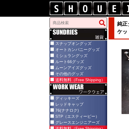
純正
ケッ
スナップオングッズ
オートカンパニーグッズ
ミシュラングッズ
ルート66グッズ
ムーンアイズグッズ
その他のグッズ
送料無料（Free Shipping）
ディッキーズ
レッドキャップ
76(ナナロク)
STP（エスティーピー）
グレースエンジニアーズ
送料無料（Free Shipping）