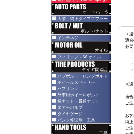
大栄、純正タイプマフラー
＜適
インチネジ
適合
必要
「
フィリップス66 オイル
「
「
「
ハブボルト・ロングボルト
「
ホイールスペーサー
※適
ハブリング
外車用ホイールボルト
適合
袋ナット・貫通ナット
ご注
エアーバルブ
タイヤゲージ
お客
パンク修理剤・工具
純正
ご注