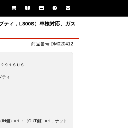
プティ，L800S）車検対応、ガス
商品番号:DM020412
９２９１ＳＵＳ
】
プティ
IN側）×１・（OUT側）×１、ナット