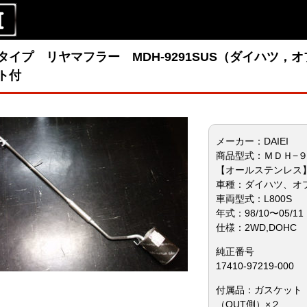
タイプ リヤマフラー MDH-9291SUS（ダイハツ，オ
ト付
メーカー：DAIEI
商品型式：ＭＤＨ−
【オールステンレス
車種：ダイハツ、オ
車両型式：L800S
年式：98/10〜05/11
仕様：2WD,DOHC
純正番号
17410-97219-000
付属品：ガスケット（
（OUT側）×２