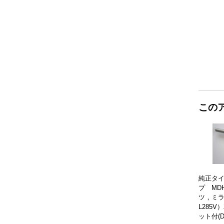
この
純正タ
プ MDH
ツ，ミラ
L285
ット付(DM