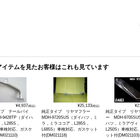
アイテムを見たお客様はこれも見ています
¥4,937
¥25,133
¥2
(税込)
(税込)
イプ テールパイ
純正タイプ リヤマフラー
純正タイプ リヤ
-9428TP（ダイハ
MDH-9720SUS（ダイハツ，ミ
ー MDH-9705S
，L285S，
ラ，ミラココア，L285S，
ハツ，ミラアヴィ
V）車検対応、ガスケ
L685S）車検対応、ガスケット
L250S）車検対応
021110)
付(DM021118)
ット付(DM021103)