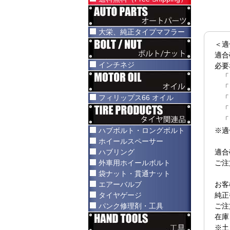
大栄、純正タイプマフラー
＜適
適合
インチネジ
必要
「
「
フィリップス66 オイル
「
「
「
ハブボルト・ロングボルト
※適
ホイールスペーサー
ハブリング
適合
外車用ホイールボルト
ご注
袋ナット・貫通ナット
エアーバルブ
お客
タイヤゲージ
純正
パンク修理剤・工具
ご注
在庫
※土