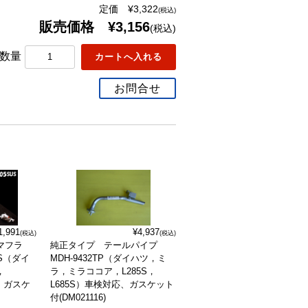
定価 ¥3,322
(税込)
販売価格 ¥3,156
(税込)
数量
お問合せ
1,991
¥4,937
(税込)
(税込)
マフラ
純正タイプ テールパイプ
US（ダイ
MDH-9432TP（ダイハツ，ミ
，
ラ，ミラココア，L285S，
、ガスケ
L685S）車検対応、ガスケット
付(DM021116)