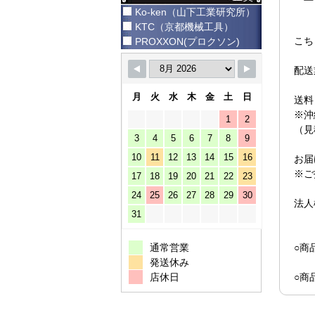
Ko-ken（山下工業研究所）
KTC（京都機械工具）
こち
PROXXON(プロクソン)
配送
月
火
水
木
金
土
日
送
※沖
1
2
（見
3
4
5
6
7
8
9
10
11
12
13
14
15
16
お届
※ご
17
18
19
20
21
22
23
24
25
26
27
28
29
30
法人
31
通常営業
○商
発送休み
店休日
○商