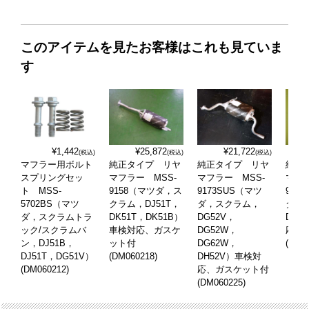
このアイテムを見たお客様はこれも見ていま
す
¥1,442
¥25,872
¥21,722
(税込)
(税込)
(税込)
マフラー用ボルト
純正タイプ リヤ
純正タイプ リヤ
純正
スプリングセッ
マフラー MSS-
マフラー MSS-
マフラ
ト MSS-
9158（マツダ，ス
9173SUS（マツ
918
5702BS（マツ
クラム，DJ51T，
ダ，スクラム，
ダ，
ダ，スクラムトラ
DK51T，DK51B）
DG52V，
DG6
ック/スクラムバ
車検対応、ガスケ
DG52W，
応、
ン，DJ51B，
ット付
DG62W，
(DM0
DJ51T，DG51V）
(DM060218)
DH52V）車検対
(DM060212)
応、ガスケット付
(DM060225)