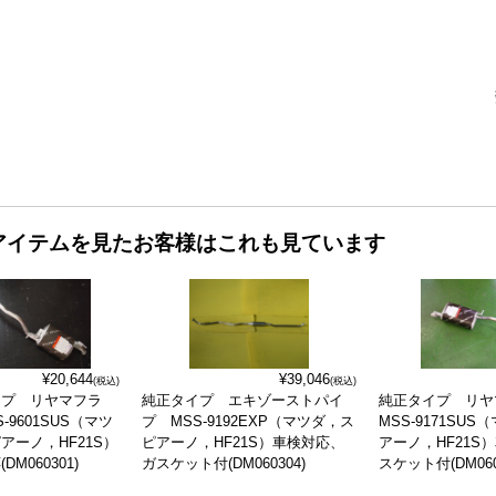
アイテムを見たお客様はこれも見ています
¥20,644
¥39,046
(税込)
(税込)
イプ リヤマフラ
純正タイプ エキゾーストパイ
純正タイプ リ
-9601SUS（マツ
プ MSS-9192EXP（マツダ，ス
MSS-9171SU
アーノ，HF21S）
ピアーノ，HF21S）車検対応、
アーノ，HF21S
DM060301)
ガスケット付(DM060304)
スケット付(DM060