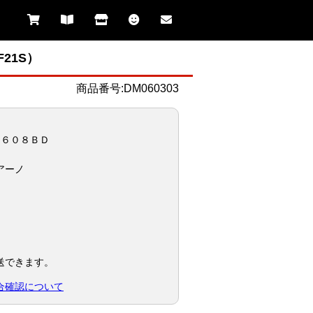
21S）
商品番号:DM060303
９６０８ＢＤ
】
アーノ
送できます。
合確認について