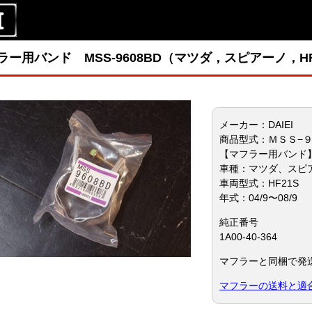
ラー用バンド MSS-9608BD（マツダ，スピアーノ，HF
メーカー：DAIEI
商品型式：ＭＳＳ−
【マフラー用バンド
車種：マツダ、スピ
車両型式：HF21S
年式：04/9〜08/9
純正番号
1A00-40-364
マフラーと同梱で発
マフラーの送料と適