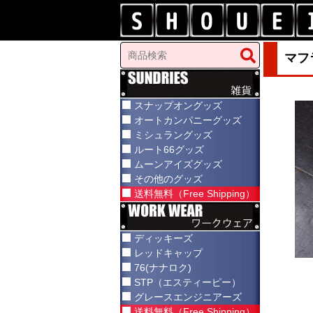
マフ
スナップオングッズ
オートカンパニーグッズ
ミシュラングッズ
ルート66グッズ
ムーンアイズグッズ
その他のグッズ
送料無料（Free Shipping）
ディッキーズ
レッドキャップ
76(ナナロク)
STP（エスティーピー）
グレースエンジニアーズ
送料無料（Free Shipping）