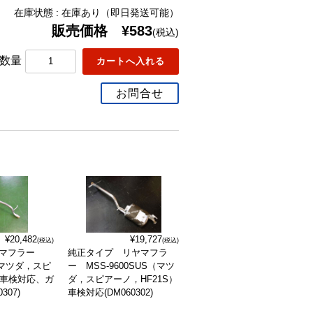
在庫状態 : 在庫あり（即日発送可能）
販売価格 ¥583
(税込)
数量
お問合せ
¥20,482
¥19,727
(税込)
(税込)
ヤマフラー
純正タイプ リヤマフラ
S（マツダ，スピ
ー MSS-9600SUS（マツ
）車検対応、ガ
ダ，スピアーノ，HF21S）
307)
車検対応(DM060302)