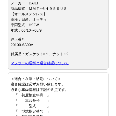
メーカー：DAIEI
商品型式：ＭＭＴ−６４９５ＳＵＳ
【オールステンレス】
車種：日産、オッティ
車両型式：H92W
年式：06/10〜08/9
純正番号
20100-6A00A
付属品：ガスケット×１、ナット×２
マフラーの送料と適合確認について
＜適合・在庫・納期について＞
適合確認は必ずお願い致します。
必要な車両情報は下記の５点です。
「 初度検査年月 」
「 車台番号 」
「 型式 」
「 型式指定番号 」