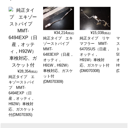
¥34,214
¥15,038
(税込)
(税込)
純正タイプ エキ
純正タイプ リヤ
マフラ
ゾーストパイプ
マフラー MMT-
スプリ
MMT-
6470SUS（日産，
ト MM
6483EXP（日産，
オッティ，
5500
オッティ，
H91W）車検対
オッテ
H91W，H92W）
応、ガスケット付
H91W
車検対応、ガスケ
(DM070308)
(DM07
¥28,354
(税込)
ット付
純正タイプ エ
(DM070309)
キゾーストパイ
プ MMT-
6494EXP（日
産，オッティ，
H92W）車検対
応、ガスケット
付(DM070305)