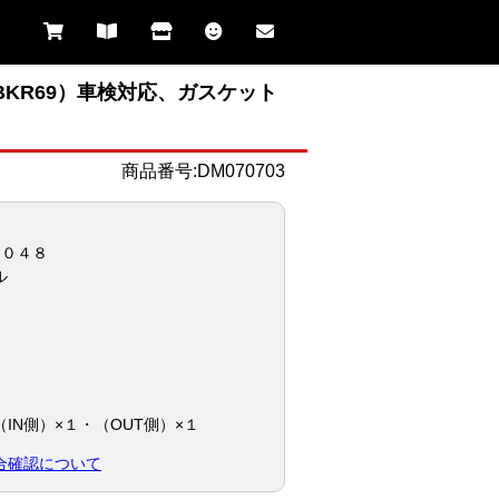
BKR69）車検対応、ガスケット
商品番号:DM070703
５０４８
ル
IN側）×１・（OUT側）×１
合確認について