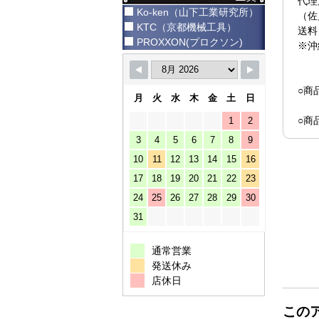
代理
Ko-ken（山下工業研究所）
（佐
KTC（京都機械工具）
送料
PROXXON(プロクソン)
※沖
○商
月
火
水
木
金
土
日
○商
1
2
3
4
5
6
7
8
9
10
11
12
13
14
15
16
17
18
19
20
21
22
23
24
25
26
27
28
29
30
31
通常営業
発送休み
店休日
この