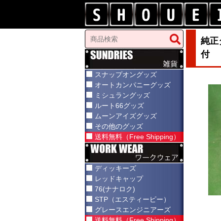
純正
付
スナップオングッズ
オートカンパニーグッズ
ミシュラングッズ
ルート66グッズ
ムーンアイズグッズ
その他のグッズ
送料無料（Free Shipping）
ディッキーズ
レッドキャップ
76(ナナロク)
STP（エスティーピー）
グレースエンジニアーズ
送料無料（Free Shipping）