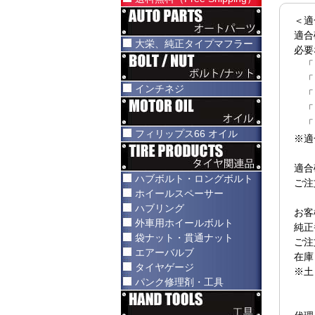
＜適
適合
大栄、純正タイプマフラー
必要
「
「
インチネジ
「
「
「
フィリップス66 オイル
※適
適合
ハブボルト・ロングボルト
ご注
ホイールスペーサー
ハブリング
お客
外車用ホイールボルト
純正
袋ナット・貫通ナット
ご注
エアーバルブ
在庫
タイヤゲージ
※土
パンク修理剤・工具