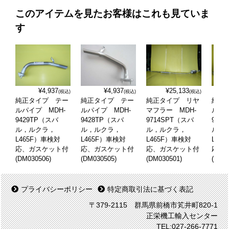
このアイテムを見たお客様はこれも見ていま
す
¥4,937
¥4,937
¥25,133
(税込)
(税込)
(税込)
純正タイプ テー
純正タイプ テー
純正タイプ リヤ
純正
ルパイプ MDH-
ルパイプ MDH-
マフラー MDH-
ルパイ
9429TP（スバ
9428TP（スバ
9714SPT（スバ
943
ル，ルクラ，
ル，ルクラ，
ル，ルクラ，
ル，
L465F）車検対
L465F）車検対
L465F）車検対
L46
応、ガスケット付
応、ガスケット付
応、ガスケット付
応、
(DM030506)
(DM030505)
(DM030501)
(DM0
プライバシーポリシー
特定商取引法に基づく表記
〒379-2115 群馬県前橋市笂井町820-1
正栄機工輸入センター
TEL:027-266-7771