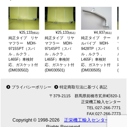
¥25,133
¥25,133
¥4,937
(税込)
(税込)
(税込)
純正タイプ リヤ
純正タイプ リヤ
純正タイプ テー
純正
マフラー MDH-
マフラー MDH-
ルパイプ MDH-
マフラ
9715SPT（スバ
9714SPT（スバ
9428TP（スバ
972
ル，ルクラ，
ル，ルクラ，
ル，ルクラ，
ル，
L465F）車検対
L465F）車検対
L465F）車検対
L46
応、ガスケット付
応、ガスケット付
応、ガスケット付
応、
(DM030502)
(DM030501)
(DM030505)
(DM0
プライバシーポリシー
特定商取引法に基づく表記
〒379-2115 群馬県前橋市笂井町820-1
正栄機工輸入センター
TEL:027-266-7771
FAX:027-266-7773
Copyright © 1998-2026
正栄機工輸入センター
All
Rights Reserved.