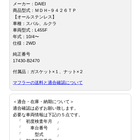
メーカー：DAIEI
商品型式：ＭＤＨ−９４２６ＴＰ
【オールステンレス】
車種：スバル、ルクラ
車両型式：L455F
年式：10/4〜
仕様：2WD
純正番号
17430-B2470
付属品：ガスケット×１、ナット×２
マフラーの送料と適合確認について
＜適合・在庫・納期について＞
適合確認は必ずお願い致します。
必要な車両情報は下記の５点です。
「 初度検査年月 」
「 車台番号 」
「 型式 」