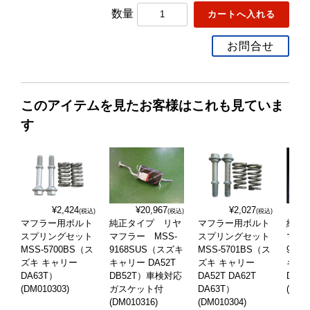
数量
お問合せ
このアイテムを見たお客様はこれも見ていま
す
¥2,424
¥20,967
¥2,027
(税込)
(税込)
(税込)
マフラー用ボルト
純正タイプ リヤ
マフラー用ボルト
純正
スプリングセット
マフラー MSS-
スプリングセット
マフラ
MSS-5700BS（ス
9168SUS（スズキ
MSS-5701BS（ス
960
ズキ キャリー
キャリー DA52T
ズキ キャリー
キャ
DA63T）
DB52T）車検対応
DA52T DA62T
DA6
(DM010303)
ガスケット付
DA63T）
(DM0
(DM010316)
(DM010304)