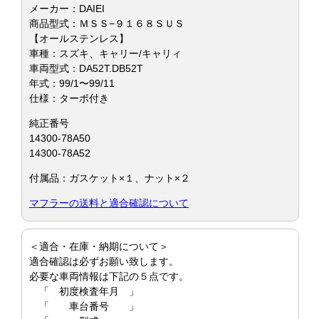
メーカー：DAIEI
商品型式：ＭＳＳ−９１６８ＳＵＳ
【オールステンレス】
車種：スズキ、キャリー/キャリィ
車両型式：DA52T.DB52T
年式：99/1〜99/11
仕様：ターボ付き
純正番号
14300-78A50
14300-78A52
付属品：ガスケット×１、ナット×２
マフラーの送料と適合確認について
＜適合・在庫・納期について＞
適合確認は必ずお願い致します。
必要な車両情報は下記の５点です。
「 初度検査年月 」
「 車台番号 」