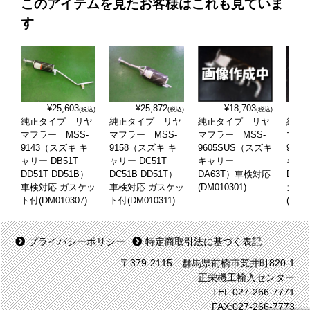
このアイテムを見たお客様はこれも見ていま
す
¥25,603
¥25,872
¥18,703
(税込)
(税込)
(税込)
純正タイプ リヤ
純正タイプ リヤ
純正タイプ リヤ
純正
マフラー MSS-
マフラー MSS-
マフラー MSS-
マフラ
9143（スズキ キ
9158（スズキ キ
9605SUS（スズキ
917
ャリー DB51T
ャリー DC51T
キャリー
キャ
DD51T DD51B）
DC51B DD51T）
DA63T）車検対応
DA6
車検対応 ガスケッ
車検対応 ガスケッ
(DM010301)
ガス
ト付(DM010307)
ト付(DM010311)
(DM0
プライバシーポリシー
特定商取引法に基づく表記
〒379-2115 群馬県前橋市笂井町820-1
正栄機工輸入センター
TEL:027-266-7771
FAX:027-266-7773