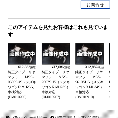
お問合せ
このアイテムを見たお客様はこれも見ていま
す
¥12,882
¥17,086
¥12,882
(税込)
(税込)
(税込)
純正タイプ リヤ
純正タイプ リヤ
純正タイプ リヤ
純正
マフラー MSS-
マフラー MSS-
マフラー MSS-
ゾー
9606SUS（スズキ
9607SUS（スズキ
9610SUS（スズキ
MSS-
ワゴンR MH23S）
ワゴンR MH23S）
ワゴンR MH34S）
919
車検対応
車検対応
車検対応
ワゴン
(DM010906)
(DM010907)
(DM010910)
車検
ト付(D
プライバシーポリシー
特定商取引法に基づく表記