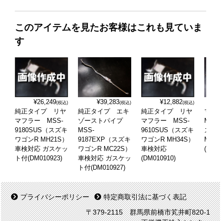
このアイテムを見たお客様はこれも見ていま
す
¥26,249
¥39,283
¥12,882
(税込)
(税込)
(税込)
純正タイプ リヤ
純正タイプ エキ
純正タイプ リヤ
マフ
マフラー MSS-
ゾーストパイプ
マフラー MSS-
MSS
9180SUS（スズキ
MSS-
9610SUS（スズキ
ズキ 
ワゴンR MH21S）
9187EXP（スズキ
ワゴンR MH34S）
MH2
車検対応 ガスケッ
ワゴンR MC22S）
車検対応
(DM0
ト付(DM010923)
車検対応 ガスケッ
(DM010910)
ト付(DM010927)
プライバシーポリシー
特定商取引法に基づく表記
〒379-2115 群馬県前橋市笂井町820-1