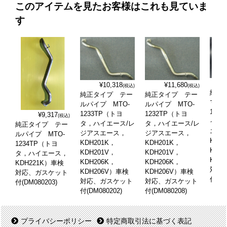
このアイテムを見たお客様はこれも見ていま
す
¥10,318
¥11,680
(税込)
(税込)
純正
純正タイプ テー
純正タイプ テー
マフラ
ルパイプ MTO-
ルパイプ MTO-
123
1233TP（トヨ
1232TP（トヨ
¥9,317
(税込)
イエ
タ，ハイエース/レ
タ，ハイエース/レ
純正タイプ テー
エー
ジアスエース，
ジアスエース，
ルパイプ MTO-
KDH
KDH201K，
KDH201K，
1234TP（トヨ
KDH
KDH201V，
KDH201V，
タ，ハイエース，
KDH
KDH206K，
KDH206K，
KDH221K）車検
対応
KDH206V）車検
KDH206V）車検
対応、ガスケット
付(DM
対応、ガスケット
対応、ガスケット
付(DM080203)
付(DM080202)
付(DM080208)
プライバシーポリシー
特定商取引法に基づく表記