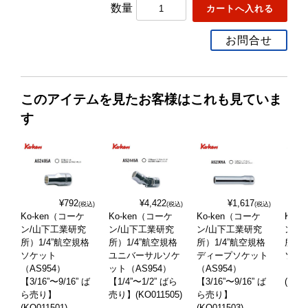
数量
お問合せ
このアイテムを見たお客様はこれも見ていま
す
¥792
¥4,422
¥1,617
(税込)
(税込)
(税込)
Ko-ken（コーケ
Ko-ken（コーケ
Ko-ken（コーケ
Ko-
ン/山下工業研究
ン/山下工業研究
ン/山下工業研究
ン/
所）1/4”航空規格
所）1/4”航空規格
所）1/4”航空規格
所）1
ソケット
ユニバーサルソケ
ディープソケット
ソケ
（AS954）
ット（AS954）
（AS954）
（AS
【3/16”〜9/16” ば
【1/4”〜1/2” ばら
【3/16”〜9/16” ば
(KO01
ら売り】
売り】(KO011505)
ら売り】
(KO011501)
(KO011503)