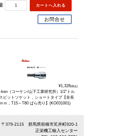
量
お問合せ
¥1,328
(税込)
o-ken（コーケン/山下工業研究所）1/2”トル
スビットソケット，ショートタイプ【全長
0ｍｍ，T15～T80 ばら売り】(KO031001)
〒379-2115 群馬県前橋市笂井町820-1
正栄機工輸入センター