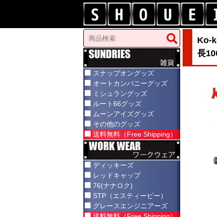
Ko
長1
スナップオングッズ
オートカンパニーグッズ
ミシュラングッズ
ルート66グッズ
ムーンアイズグッズ
その他のグッズ
送料無料（Free Shipping）
ディッキーズ
レッドキャップ
76(ナナロク)
STP（エスティーピー）
グレースエンジニアーズ
送料無料（Free Shipping）