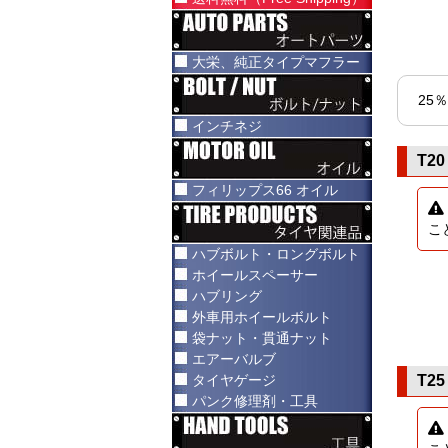
大栄、純正タイプマフラー
25
インチネジ
T20
フィリップス66 オイル
こ
ハブボルト・ロングボルト
ホイールスペーサー
ハブリング
外車用ホイールボルト
袋ナット・貫通ナット
エアーバルブ
タイヤゲージ
T25
パンク修理剤・工具