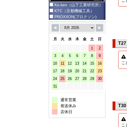
こ
Ko-ken（山下工業研究所）
KTC（京都機械工具）
PROXXON(プロクソン)
月
火
水
木
金
土
日
T27
1
2
3
4
5
6
7
8
9
こ
10
11
12
13
14
15
16
17
18
19
20
21
22
23
24
25
26
27
28
29
30
31
通常営業
T30
発送休み
店休日
こ