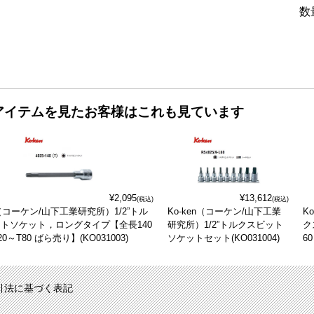
数
アイテムを見たお客様はこれも見ています
¥2,095
¥13,612
(税込)
(税込)
n（コーケン/山下工業研究所）1/2”トル
Ko-ken（コーケン/山下工業
K
トソケット，ロングタイプ【全長140
研究所）1/2”トルクスビット
ク
0～T80 ばら売り】(KO031003)
ソケットセット(KO031004)
6
引法に基づく表記