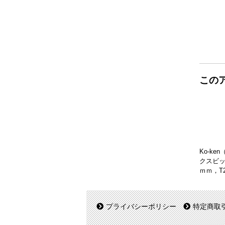
この
Ko-ke
クスビッ
ｍｍ，T2
プライバシーポリシー
特定商取