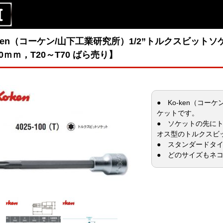
-ken（コーケン/山下工業研究所）1/2”トルクスビッ
00ｍｍ，T20～T70 ばら売り】
● Ko-ken（コーケ
ケットです。
● ソケットの先にトル
オス型のトルクスビ
● スタンダードタイ
● どのサイズもネ