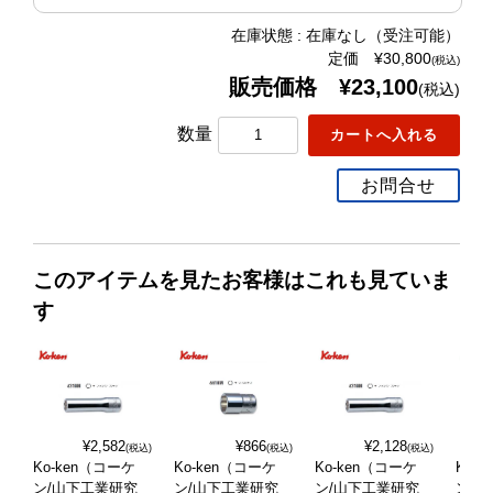
在庫状態 : 在庫なし（受注可能）
定価 ¥30,800
(税込)
販売価格 ¥23,100
(税込)
数量
お問合せ
このアイテムを見たお客様はこれも見ていま
す
¥2,582
¥866
¥2,128
(税込)
(税込)
(税込)
Ko-ken（コーケ
Ko-ken（コーケ
Ko-ken（コーケ
Ko-
ン/山下工業研究
ン/山下工業研究
ン/山下工業研究
ン/