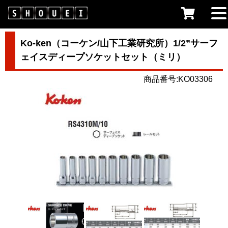
Ko-ken（コーケン/山下工業研究所）1/2”サーフ
ェイスディープソケットセット（ミリ）
商品番号:KO03306