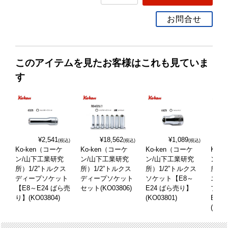
お問合せ
このアイテムを見たお客様はこれも見ていま
す
¥2,541
¥18,562
¥1,089
(税込)
(税込)
(税込)
Ko-ken（コーケ
Ko-ken（コーケ
Ko-ken（コーケ
Ko-
ン/山下工業研究
ン/山下工業研究
ン/山下工業研究
ン/
所）1/2”トルクス
所）1/2”トルクス
所）1/2”トルクス
所）1
ディープソケット
ディープソケット
ソケット【E8～
エク
【E8～E24 ばら売
セット(KO03806)
E24 ばら売り】
プソ
り】(KO03804)
(KO03801)
E14
(KO0