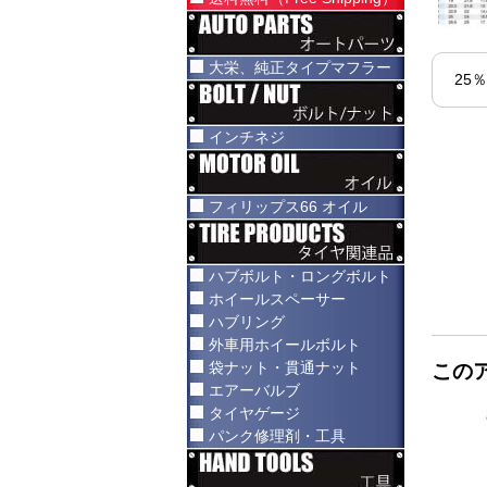
大栄、純正タイプマフラー
25
インチネジ
フィリップス66 オイル
ハブボルト・ロングボルト
ホイールスペーサー
ハブリング
外車用ホイールボルト
袋ナット・貫通ナット
この
エアーバルブ
タイヤゲージ
パンク修理剤・工具