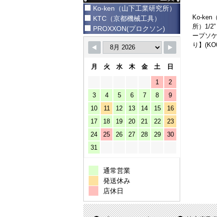
Ko-ken（山下工業研究所）
Ko-k
KTC（京都機械工具）
所）1/
PROXXON(プロクソン)
ープソケ
り】(KO0
月
火
水
木
金
土
日
1
2
3
4
5
6
7
8
9
10
11
12
13
14
15
16
17
18
19
20
21
22
23
24
25
26
27
28
29
30
31
通常営業
発送休み
店休日