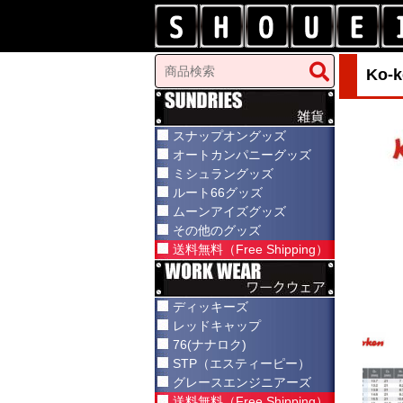
Ko
スナップオングッズ
オートカンパニーグッズ
ミシュラングッズ
ルート66グッズ
ムーンアイズグッズ
その他のグッズ
送料無料（Free Shipping）
ディッキーズ
レッドキャップ
76(ナナロク)
STP（エスティーピー）
グレースエンジニアーズ
送料無料（Free Shipping）