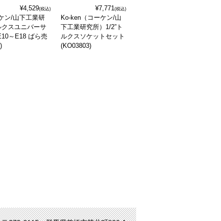
¥4,529
¥7,771
(税込)
(税込)
ーケン/山下工業研
Ko-ken（コーケン/山
トルクスユニバーサ
下工業研究所）1/2”ト
10～E18 ばら売
ルクスソケットセット
)
(KO03803)