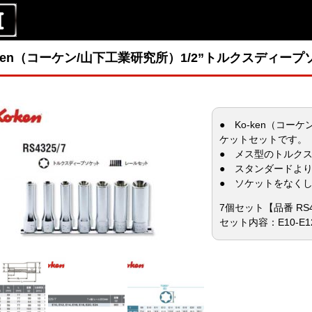
-ken（コーケン/山下工業研究所）1/2”トルクスディー
● Ko-ken（コーケ
ケットセットです。
● メス型のトルク
● スタンダードよ
● ソケットをなく
7個セット【品番 RS4
セット内容：E10-E12-E