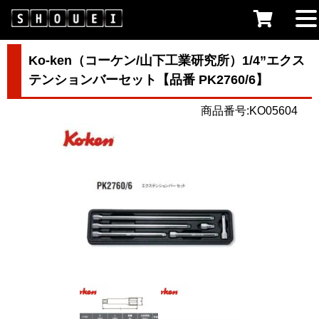
Ko-ken（コーケン/山下工業研究所）1/4”エクス
テンションバーセット【品番 PK2760/6】
商品番号:KO05604