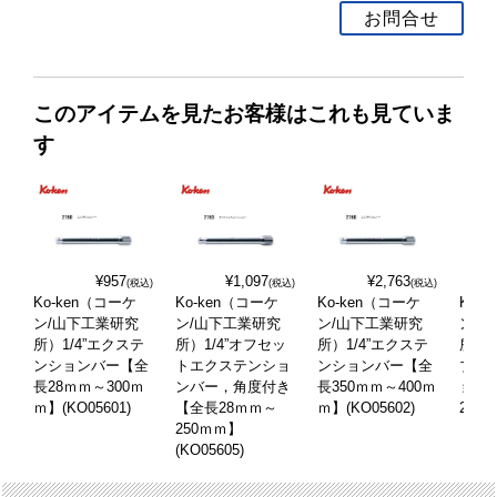
お問合せ
このアイテムを見たお客様はこれも見ていま
す
¥957
¥1,097
¥2,763
(税込)
(税込)
(税込)
Ko-ken（コーケ
Ko-ken（コーケ
Ko-ken（コーケ
Ko-
ン/山下工業研究
ン/山下工業研究
ン/山下工業研究
ン/
所）1/4”エクステ
所）1/4”オフセッ
所）1/4”エクステ
所）1
ンションバー【全
トエクステンショ
ンションバー【全
ブル
長28ｍｍ～300ｍ
ンバー，角度付き
長350ｍｍ～400ｍ
ョン
ｍ】(KO05601)
【全長28ｍｍ～
ｍ】(KO05602)
2762
250ｍｍ】
(KO05605)