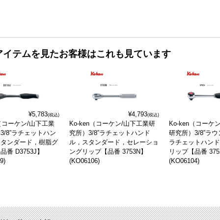
アイテムを見たお客様はこれも見ています
¥5,783
¥4,793
(税込)
(税込)
n（コーケン/山下工業
Ko-ken（コーケン/山下工業研
Ko-ken（コーケ
3/8”ラチェットハン
究所）3/8”ラチェットハンド
研究所）3/8”ラ
スタンダード，樹脂グ
ル，スタンダード，セレーショ
ラチェットハン
番 D3753J】
ングリップ【品番 3753N】
リップ【品番 375
9)
(KO06106)
(KO06104)