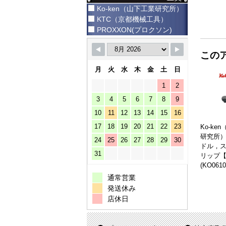
Ko-ken（山下工業研究所）
KTC（京都機械工具）
PROXXON(プロクソン)
この
月
火
水
木
金
土
日
1
2
3
4
5
6
7
8
9
10
11
12
13
14
15
16
17
18
19
20
21
22
23
Ko-ke
研究所）
24
25
26
27
28
29
30
ドル，
31
リップ【品
(KO0610
通常営業
発送休み
店休日