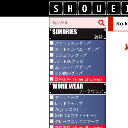
Ko
スナップオングッズ
オートカンパニーグッズ
ミシュラングッズ
ルート66グッズ
ムーンアイズグッズ
その他のグッズ
送料無料（Free Shipping）
ディッキーズ
レッドキャップ
76(ナナロク)
STP（エスティーピー）
グレースエンジニアーズ
送料無料（Free Shipping）