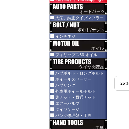
大栄、純正タイプマフラー
インチネジ
フィリップス66 オイル
ハブボルト・ロングボルト
ホイールスペーサー
25
ハブリング
外車用ホイールボルト
袋ナット・貫通ナット
エアーバルブ
タイヤゲージ
パンク修理剤・工具