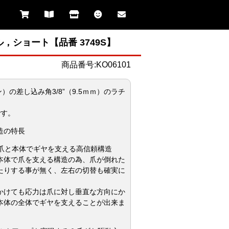
ル，ショート【品番 3749S】
商品番号:KO06101
ケン）の差し込み角3/8”（9.5ｍｍ）のラチ
。
です。
造の特長
tem – 爪と本体でギヤを支える高信頼構造
本体で爪を支える構造の為、爪が倒れた
たりする事が無く、左右の切替も確実に
かけても応力は爪に対し垂直な方向にか
本体の全体でギヤを支えることが出来ま