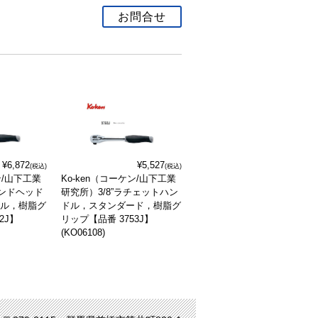
お問合せ
¥6,872
¥5,527
(税込)
(税込)
ン/山下工業
Ko-ken（コーケン/山下工業
ウンドヘッド
研究所）3/8”ラチェットハン
ドル，樹脂グ
ドル，スタンダード，樹脂グ
2J】
リップ【品番 3753J】
(KO06108)