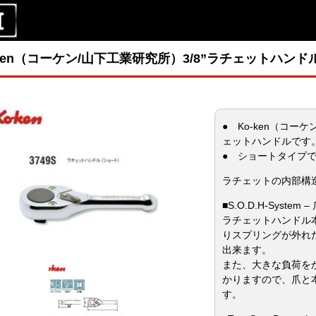
-ken（コーケン/山下工業研究所）3/8”ラチェットハンド
● Ko-ken（コー
ェットハンドルです
● ショートタイプ
ラチェットの内部構
■S.O.D.H-Sys
ラチェットハンドル
りスプリングが外れ
出来ます。
また、大きな負荷を
かりますので、爪と
す。