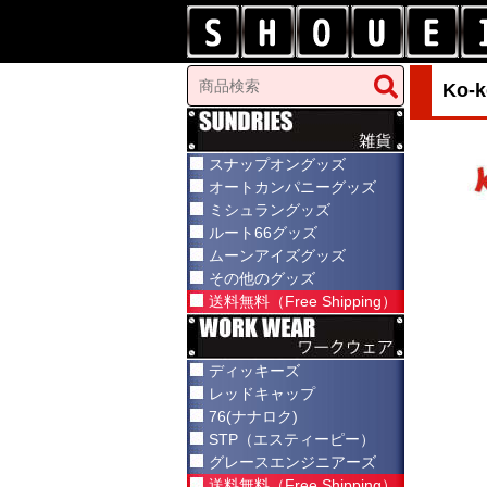
Ko
スナップオングッズ
オートカンパニーグッズ
ミシュラングッズ
ルート66グッズ
ムーンアイズグッズ
その他のグッズ
送料無料（Free Shipping）
ディッキーズ
レッドキャップ
76(ナナロク)
STP（エスティーピー）
グレースエンジニアーズ
送料無料（Free Shipping）