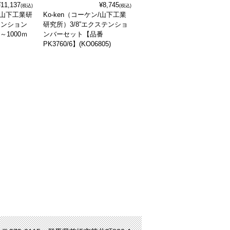
¥11,137
¥8,745
(税込)
(税込)
ン/山下工業研
Ko-ken（コーケン/山下工業
テンション
研究所）3/8”エクステンショ
～1000ｍ
ンバーセット【品番
PK3760/6】(KO06805)