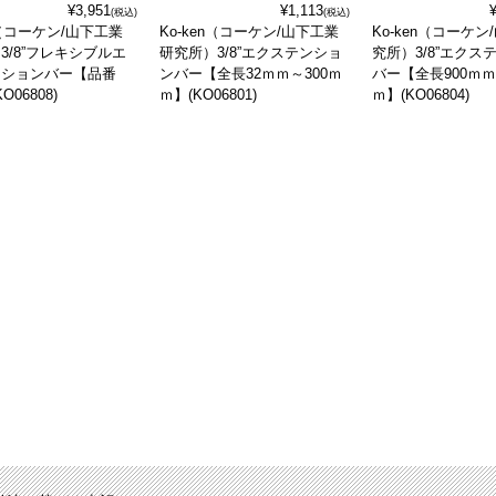
¥3,951
¥1,113
(税込)
(税込)
n（コーケン/山下工業
Ko-ken（コーケン/山下工業
Ko-ken（コーケ
3/8”フレキシブルエ
研究所）3/8”エクステンショ
究所）3/8”エクス
ンションバー【品番
ンバー【全長32ｍｍ～300ｍ
バー【全長900ｍｍ
KO06808)
ｍ】(KO06801)
ｍ】(KO06804)