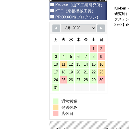
Ko-ken（山下工業研究所）
Ko-ke
KTC（京都機械工具）
研究所）
PROXXON(プロクソン)
クステ
3762】(
月
火
水
木
金
土
日
1
2
3
4
5
6
7
8
9
10
11
12
13
14
15
16
17
18
19
20
21
22
23
24
25
26
27
28
29
30
31
通常営業
発送休み
店休日