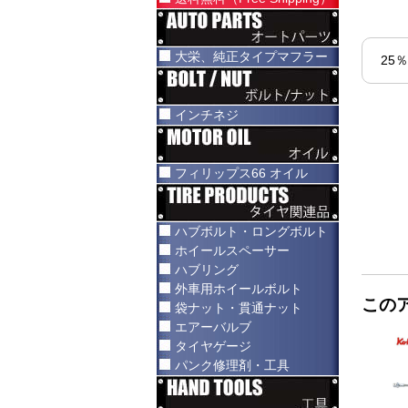
大栄、純正タイプマフラー
25
インチネジ
フィリップス66 オイル
ハブボルト・ロングボルト
ホイールスペーサー
ハブリング
外車用ホイールボルト
この
袋ナット・貫通ナット
エアーバルブ
タイヤゲージ
パンク修理剤・工具