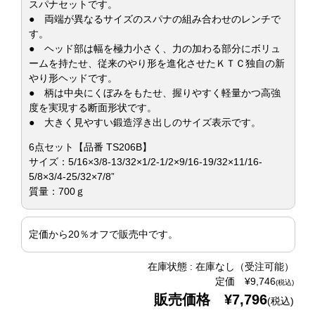
スパナセットです。
● 両端が異なるサイズのスパナの組み合わせのレンチで
す。
● ヘッド部は幅を極力小さく、力の加わる部分にボリュ
ームを持たせ、従来のやり形を進化させたＫＴＣ独自の新
やり形ヘッドです。
● 柄は中央にくぼみをもたせ、握りやすく軽量かつ高強
度を実現する断面形状です。
● 大きく見やすい鍛造浮き出しのサイズ表示です。
6点セット【品番 TS206B】
サイズ：5/16×3/8-13/32×1/2-1/2×9/16-19/32×11/16-
5/8×3/4-25/32×7/8”
質量：700ｇ
定価から20％オフで販売中です。
在庫状態 : 在庫なし（受注可能）
定価 ¥9,746
(税込)
販売価格 ¥7,796
(税込)