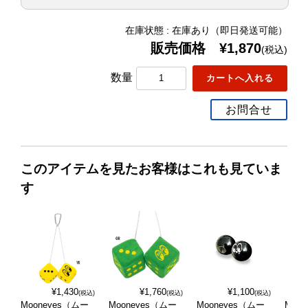
在庫状態 : 在庫あり（即日発送可能）
販売価格 ¥1,870
(税込)
数量
お問合せ
このアイテムを見たお客様はこれも見ていま
す
¥1,430
¥1,760
¥1,100
(税込)
(税込)
(税込)
Mooneyes（ムー
Mooneyes（ムー
Mooneyes（ムー
Moo