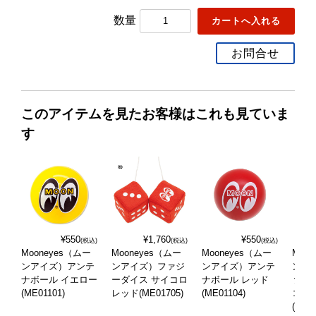
数量
お問合せ
このアイテムを見たお客様はこれも見ていま
す
¥550
¥1,760
¥550
(税込)
(税込)
(税込)
Mooneyes（ムー
Mooneyes（ムー
Mooneyes（ムー
Moo
ンアイズ）アンテ
ンアイズ）ファジ
ンアイズ）アンテ
ンア
ナボール イエロー
ーダイス サイコロ
ナボール レッド
ァジ
(ME01101)
レッド(ME01705)
(ME01104)
コロ
(ME0