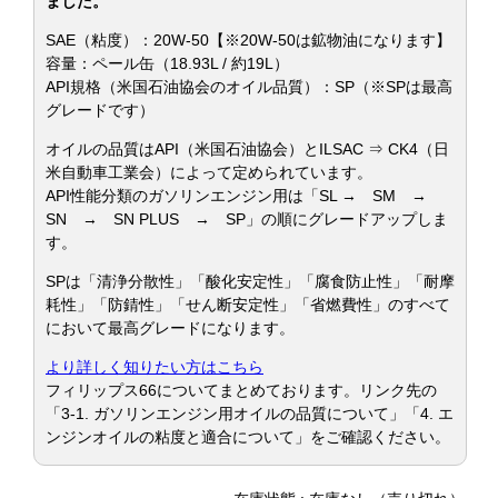
ました。
SAE（粘度）：20W-50【※20W-50は鉱物油になります】
容量：ペール缶（18.93L / 約19L）
API規格（米国石油協会のオイル品質）：SP（※SPは最高
グレードです）
オイルの品質はAPI（米国石油協会）とILSAC ⇒ CK4（日
米自動車工業会）によって定められています。
API性能分類のガソリンエンジン用は「SL → SM →
SN → SN PLUS → SP」の順にグレードアップしま
す。
SPは「清浄分散性」「酸化安定性」「腐食防止性」「耐摩
耗性」「防錆性」「せん断安定性」「省燃費性」のすべて
において最高グレードになります。
より詳しく知りたい方はこちら
フィリップス66についてまとめております。リンク先の
「3-1. ガソリンエンジン用オイルの品質について」「4. エ
ンジンオイルの粘度と適合について」をご確認ください。