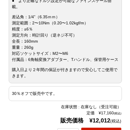
● より正確なトルク設定が可能なファインスケール搭
載。
差込角：1/4”（6.35ｍｍ）
測定範囲：2〜10Nm（0.20〜1.02kgf/m）
精度：±6％
測定方向：時計回り（逆ネジ不可）
全長：160mm
重量：260g
対応ソケットサイズ：M2〜M6
付属品：6角軸変換アダプター、Tハンドル、保管用ケース
購入日より２年間の保証が付きますので安心してご使用で
きます。
30％オフで販売中です。
在庫状態 : 在庫なし（受注可能）
定価 ¥17,160
(税込)
販売価格 ¥12,012
(税込)