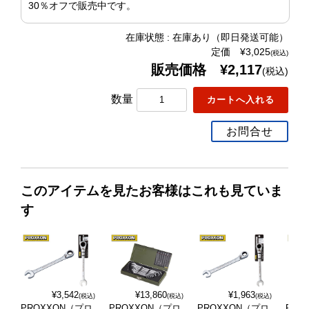
30％オフで販売中です。
在庫状態 : 在庫あり（即日発送可能）
定価 ¥3,025
(税込)
販売価格 ¥2,117
(税込)
数量
お問合せ
このアイテムを見たお客様はこれも見ていま
す
¥3,542
¥13,860
¥1,963
(税込)
(税込)
(税込)
PROXXON（プロ
PROXXON（プロ
PROXXON（プロ
PRO