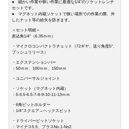
● 細かい作業や狭い作業に最適な1/4”のソケットレンチ
セットです。
● マグネット内蔵ソケットで狭い場所での作業の際、外
したナット等の紛失を防ぎます。
＜セット明細＞
差込角1/4”（6.35ｍｍ）
・マイクロコンパクトラチェット（72ギヤ、送り角度5°、
プッシュリリース）
・エクステンションバー
：50ｍｍ、100ｍｍ、150ｍｍ
・ユニバーサルジョイント
・ソケット（マグネット内蔵）
：5-5.5-6.5-7-8-9-10-11-13ｍｍ
・6角ビットホルダー
：1/4”スクエア→ヘックスビット
・ドライバービットソケット
：マイナス5.5、プラスNo.1-No2