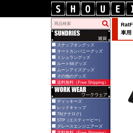
Ra
車用，
スナップオングッズ
オートカンパニーグッズ
ミシュラングッズ
ルート66グッズ
ムーンアイズグッズ
その他のグッズ
送料無料（Free Shipping）
ディッキーズ
レッドキャップ
76(ナナロク)
STP（エスティーピー）
グレースエンジニアーズ
送料無料（Free Shipping）