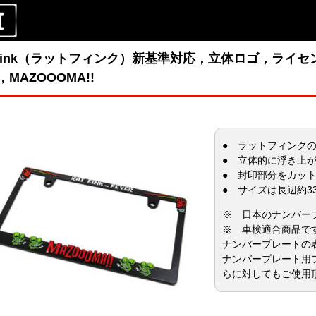
tFink（ラットフィンク）新基準対応，立体ロゴ，ライ
MAZOOOMA!!
● ラットフィンク
● 立体的に浮き上
● 封印部分をカッ
● サイズは長辺約33
※ 日本のナンバー
※ 車検適合商品です
ナンバープレートの
ナンバープレート用
らに対してもご使用