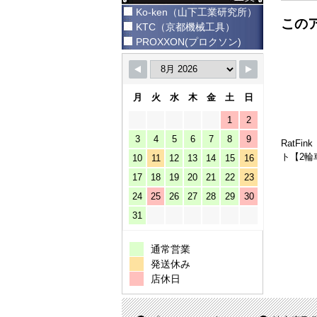
Ko-ken（山下工業研究所）
この
KTC（京都機械工具）
PROXXON(プロクソン)
月
火
水
木
金
土
日
1
2
3
4
5
6
7
8
9
RatF
ト【2輪車
10
11
12
13
14
15
16
17
18
19
20
21
22
23
24
25
26
27
28
29
30
31
通常営業
発送休み
店休日