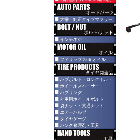
大栄、純正タイプマフラー
インチネジ
フィリップス66 オイル
ハブボルト・ロングボルト
ホイールスペーサー
ハブリング
外車用ホイールボルト
袋ナット・貫通ナット
エアーバルブ
タイヤゲージ
パンク修理剤・工具