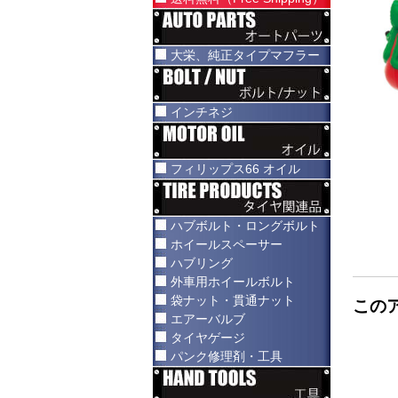
大栄、純正タイプマフラー
インチネジ
フィリップス66 オイル
ハブボルト・ロングボルト
ホイールスペーサー
ハブリング
外車用ホイールボルト
袋ナット・貫通ナット
この
エアーバルブ
タイヤゲージ
パンク修理剤・工具