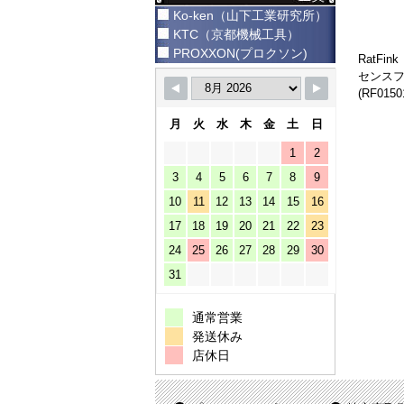
Ko-ken（山下工業研究所）
KTC（京都機械工具）
PROXXON(プロクソン)
RatF
センスフ
(RF0150
月
火
水
木
金
土
日
1
2
3
4
5
6
7
8
9
10
11
12
13
14
15
16
17
18
19
20
21
22
23
24
25
26
27
28
29
30
31
通常営業
発送休み
店休日