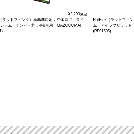
¥2,200
(税込)
ink（ラットフィンク）新基準対応，立体ロゴ，ライ
RatFink（ラットフ
レーム，ナンバー枠，4輪車用，MAZOOOMA!!
ム，アイラブザラット【
1)
(RF01505)