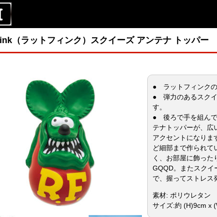
tFink（ラットフィンク）スクイーズ アンテナ トッパー
● ラットフィンク
● 弾力のあるスク
す。
● 後ろで手を組んでいる定
テナトッパーが、広
アクセントになりま
ど細部まで作られて
く、お部屋に飾った
GQQD。またスク
で、握ってストレス
素材: ポリウレタン
サイズ:約 (H)9cm x (W