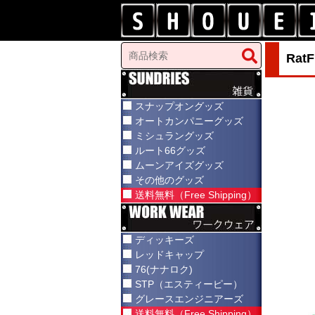
Ra
スナップオングッズ
オートカンパニーグッズ
ミシュラングッズ
ルート66グッズ
ムーンアイズグッズ
その他のグッズ
送料無料（Free Shipping）
ディッキーズ
レッドキャップ
76(ナナロク)
STP（エスティーピー）
グレースエンジニアーズ
送料無料（Free Shipping）