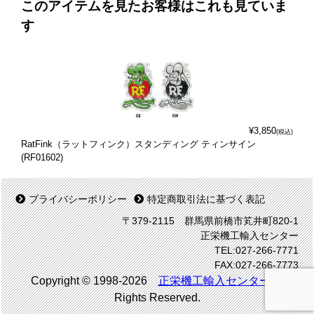
このアイテムを見たお客様はこれも見ていま
す
¥3,850
(税込)
RatFink（ラットフィンク）スタンディング ティンサイン
(RF01602)
プライバシーポリシー
特定商取引法に基づく表記
〒379-2115 群馬県前橋市笂井町820-1
正栄機工輸入センター
TEL:027-266-7771
FAX:027-266-7773
Copyright © 1998-2026
正栄機工輸入センター
All
Rights Reserved.