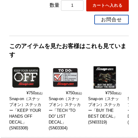
数量
お問合せ
このアイテムを見たお客様はこれも見ていま
す
¥750
¥750
¥750
(税込)
(税込)
(税込)
Snap-on（スナッ
Snap-on（スナッ
Snap-on（スナッ
Sna
プオン）ステッカ
プオン）ステッカ
プオン）ステッカ
プオ
ー「KEEP YOUR
ー「TECH ”TO
ー「BUY THE
ー「W
HANDS OFF
DO” LIST
BEST DECAL」
DEC
DECAL」
DECAL」
(SN03319)
(SN03
(SN03308)
(SN03304)