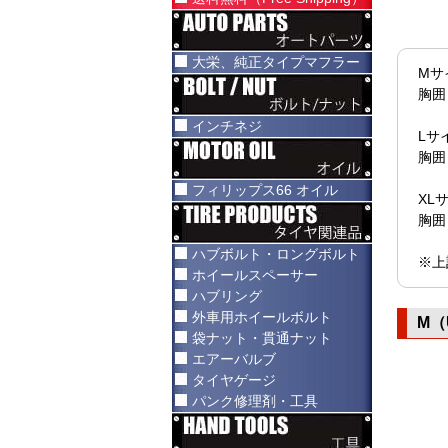
大栄、純正タイプマフラー
Mサ
胸囲
インチネジ
Lサ
胸囲
フィリップス66 オイル
XL
胸囲
ハブボルト・ロングボルト
※上
ホイールスペーサー
ハブリング
外車用ホイールボルト
M（
袋ナット・貫通ナット
エアーバルブ
タイヤゲージ
パンク修理剤・工具