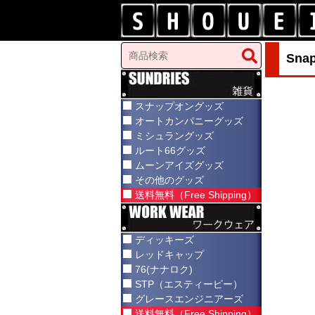
Sna
スナップオングッズ
オートカンパニーグッズ
ミシュラングッズ
ルート66グッズ
ムーンアイズグッズ
その他のグッズ
送料無料（Free Shipping）
ディッキーズ
レッドキャップ
76(ナナロク)
STP（エスティーピー）
グレースエンジニアーズ
送料無料（Free Shipping）