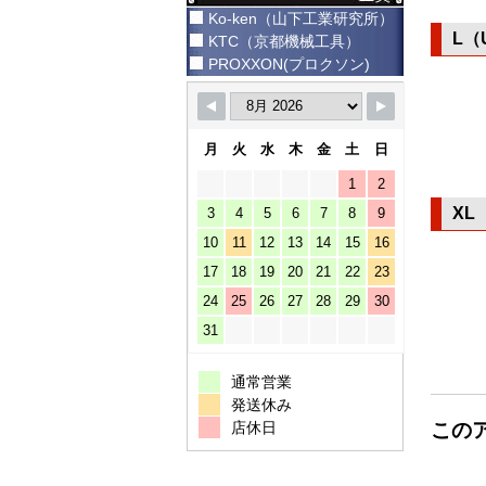
Ko-ken（山下工業研究所）
L（
KTC（京都機械工具）
PROXXON(プロクソン)
月
火
水
木
金
土
日
1
2
XL
3
4
5
6
7
8
9
10
11
12
13
14
15
16
17
18
19
20
21
22
23
24
25
26
27
28
29
30
31
通常営業
発送休み
この
店休日