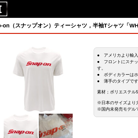
p-on（スナップオン）ティーシャツ，半袖Tシャツ「WHITE 
● アメリカより輸
● フロントにスナ
す。
● ボディカラーは
● 薄手のタイプで
素材；ポリエステル50
※日本のサイズより
※国内未発売モデル