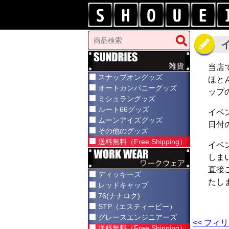
当店
スナップオングッズ
ほと
オートカンパニーグッズ
ップ
ミシュラングッズ
ルート66グッズ
イベ
ムーンアイズグッズ
日付
その他のグッズ
送料無料（Free Shipping）
イベ
しま
直接
ディッキーズ
たし
レッドキャップ
76(ナナロク)
STP（エスティーピー）
グレースエンジニアーズ
<< フィ
送料無料（Free Shipping）