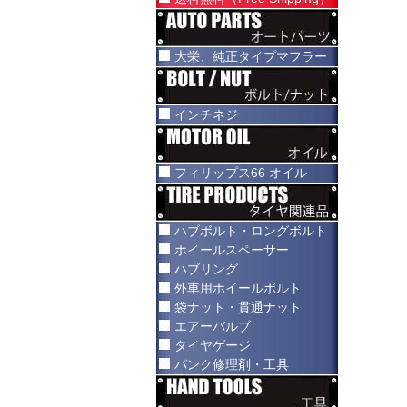
大栄、純正タイプマフラー
インチネジ
フィリップス66 オイル
ハブボルト・ロングボルト
ホイールスペーサー
ハブリング
外車用ホイールボルト
袋ナット・貫通ナット
エアーバルブ
タイヤゲージ
パンク修理剤・工具