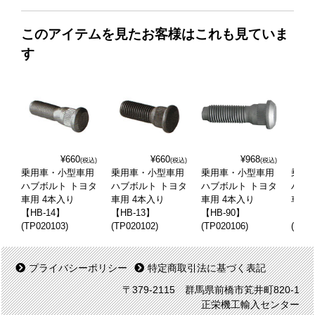
このアイテムを見たお客様はこれも見ていま
す
¥660
¥660
¥968
(税込)
(税込)
(税込)
乗用車・小型車用
乗用車・小型車用
乗用車・小型車用
乗用
ハブボルト トヨタ
ハブボルト トヨタ
ハブボルト トヨタ
ハブ
車用 4本入り
車用 4本入り
車用 4本入り
車用 
【HB-14】
【HB-13】
【HB-90】
【HB
(TP020103)
(TP020102)
(TP020106)
(TP02
プライバシーポリシー
特定商取引法に基づく表記
〒379-2115 群馬県前橋市笂井町820-1
正栄機工輸入センター