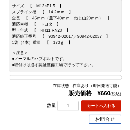
サイズ 【 M12×P1.5 】
スプライン径 【 14.2ｍｍ 】
全長 【 45ｍｍ（皿下40ｍｍ ねじ山29ｍｍ） 】
適応車種 【 トヨタ 】
型・年式 【 RH11,RN20 】
適応純正番号 【 90942-02017／90942-02037 】
1袋（4本）重量 【 170ｇ 】
＜注意＞
●ノーマルのハブボルトです。
●取付けは必ず認証整備工場で行って下さい。
在庫状態 : 在庫あり（即日発送可能）
販売価格 ¥660
(税込)
数量
お問合せ