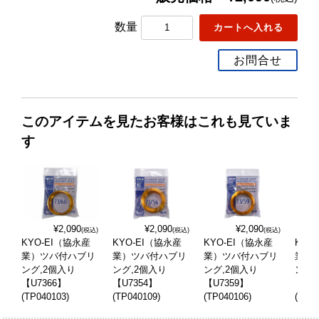
数量
お問合せ
このアイテムを見たお客様はこれも見ていま
す
¥2,090
¥2,090
¥2,090
(税込)
(税込)
(税込)
KYO-EI（協永産
KYO-EI（協永産
KYO-EI（協永産
KYO
業）ツバ付ハブリ
業）ツバ付ハブリ
業）ツバ付ハブリ
業）
ング,2個入り
ング,2個入り
ング,2個入り
ング,
【U7366】
【U7354】
【U7359】
【U7
(TP040103)
(TP040109)
(TP040106)
(TP04