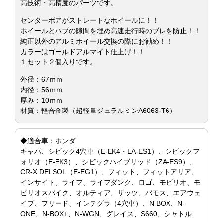
高技術・高精度のパーツです。
センターボアがストレートなホイールに！！
ホイールとハブの隙間を埋め高速走行時のブレを防止！！
純正以外のアルミホイール交換の際にお勧め！！
カラーはゴールドアルマイト仕上げ！！
１セット２個入りです。
外径：67ｍｍ
内径：56ｍｍ
厚み：10ｍｍ
材質：軽合金製（超軽量ジュラルミンA6063-T6）
◆適合車：ホンダ
キャパ、シビック4穴車（E-EK4・LA-ES1）、シビックフ
ォリオ（E-EK3）、シビックハイブリッド（ZA-ES9）、
CR-X DELSOL（E-EG1）、フィット、フィットアリア、
インサイト、ライフ、ライフダンク、ロゴ、モビリオ、モ
ビリオスパイク、オルティア、ザッツ、バモス、エアウェ
イブ、フリード、インテグラ（4穴車）、N BOX、N-
ONE、N-BOX+、N-WGN、グレイス、S660、シャトル