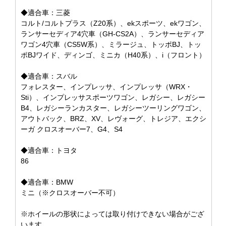
◆適合車：三菱
コルト/コルトプラス（Z20系）、ekスポーツ、ekワゴン、
ランサーセディア4穴車（GH-CS2A）、ランサーセディア
ワゴン4穴車（CS5W系）、ミラージュ、トッポBJ、トッ
ポBJワイド、ディンゴ、ミニカ（H40系）、i（フロント）
◆適合車：スバル
フォレスター、インプレッサ、インプレッサ（WRX・
Sti）、インプレッサスポーツワゴン、レガシー、レガシー
B4、レガシーランカスター、レガシーツーリングワゴン、
アウトバック、BRZ、XV、レヴォーグ、トレジア、エクシ
ーガ クロスオーバー7、G4、S4
◆適合車：トヨタ
86
◆適合車：BMW
ミニ（※クロスオーバー不可）
※ホイールの形状によっては取り付けできない場合がござ
います。