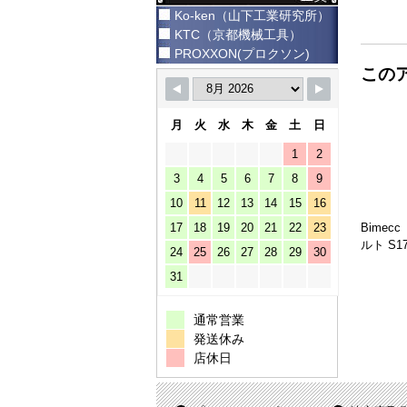
Ko-ken（山下工業研究所）
KTC（京都機械工具）
PROXXON(プロクソン)
この
月
火
水
木
金
土
日
1
2
3
4
5
6
7
8
9
10
11
12
13
14
15
16
17
18
19
20
21
22
23
Bime
ルト S17
24
25
26
27
28
29
30
31
通常営業
発送休み
店休日