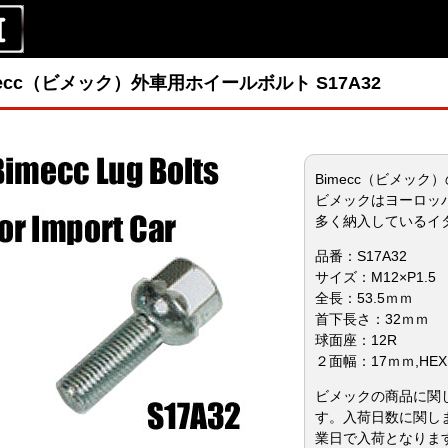
mecc（ビメック）外車用ホイールボルト S17A32
Bimecc（ビメッ
ビメックはヨーロッ
多く納入しているイ
品番：S17A32
サイズ：M12×P1.5
全長：53.5ｍｍ
首下長さ：32ｍｍ
球面座：12R
２面幅：17ｍｍ,HEX
ビメックの商品に関
す。入荷日数に関し
業日で入荷となりま