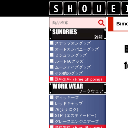
Bi
スナップオングッズ
オートカンパニーグッズ
ミシュラングッズ
ルート66グッズ
ムーンアイズグッズ
その他のグッズ
送料無料（Free Shipping）
ディッキーズ
レッドキャップ
76(ナナロク)
STP（エスティーピー）
グレースエンジニアーズ
送料無料（Free Shipping）