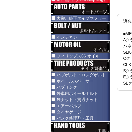
大栄、純正タイプマフラー
適合
■M
インチネジ
Aク
バネ
SLK
フィリップス66 オイル
Cク
CLK
Sク
ハブボルト・ロングボルト
Eク
ホイールスペーサー
SL
ハブリング
外車用ホイールボルト
袋ナット・貫通ナット
エアーバルブ
タイヤゲージ
パンク修理剤・工具