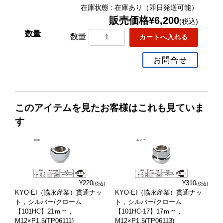
在庫状態 : 在庫あり（即日発送可能）
販売価格¥6,200
(税込)
数量
お問合せ
このアイテムを見たお客様はこれも見ていま
す
¥220
¥310
(税込)
(税込)
KYO-EI（協永産業）貫通ナッ
KYO-EI（協永産業）貫通ナッ
ト，シルバー/クローム
ト，シルバー/クローム
【101HC】21ｍｍ，
【101HC-17】17ｍｍ，
M12×P1.5(TP06111)
M12×P1.5(TP06113)